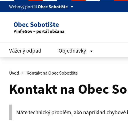
Webový portál
Obce Sobotište
Obec Sobotište
Pinf eGov – portál občana
Vážený odpad
Objednávky
Úvod
Kontakt na Obec Sobotište
Kontakt na Obec So
Máte technický problém, ako napríklad chybové h