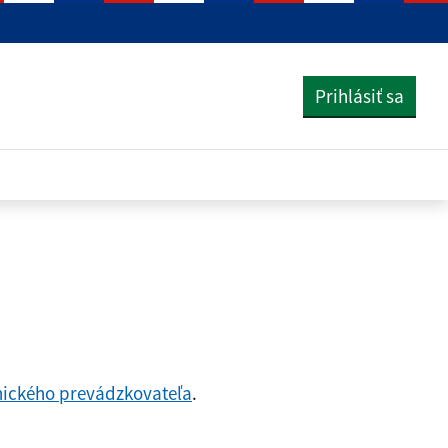
Prihlásiť sa
nického prevádzkovateľa
.