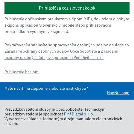
Prihlásiť sa cez slovensko.sk
Prihlásenie občianskym preukazom s čipom (eID), dokladom o pobyte
s čipom, aplikáciou Slovensko v mobile alebo prihlasovacím
prostriedkom vydaným v krajine EÚ.
Pokračovaním súhlasíte so spracovaním osobných údajov v súlade so
Zásadami ochrany osobných údajov Obce Sobotište
a
Zásadami
ochrany osobných údajov spoločnosti Pinf Digital s. r. o.
.
Prihlásenie heslom
Máte návrh na zlepšenie alebo ste našli chybu?
Napíšte nám
Prevádzkovateľom služby je Obec Sobotište. Technickým
prevádzkovateľom je spoločnosť
Pinf Digital s. r. o.
Vytvorené v súlade s Jednotným dizajn manuálom elektronických
služieb.