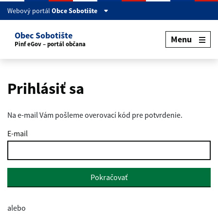
Webový portál
Obce Sobotište
Obec Sobotište
Menu
Pinf eGov – portál občana
Prihlásiť sa
Na e-mail Vám pošleme overovací kód pre potvrdenie.
E-mail
Pokračovať
alebo